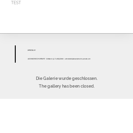
TEST
IMPR
ESS
UM
ALEXANDER OCHS PRIVATE
· Schillerstr. 15 · D-10625 Berlin
·
sekretariat@alexanderochs-private.com
Die Galerie wurde geschlossen.
The gallery has been closed.