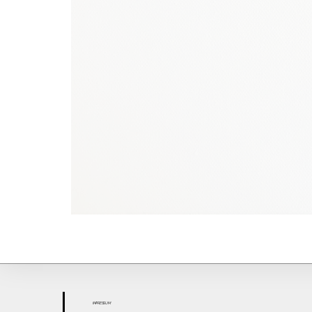
IMPR
ESS
UM