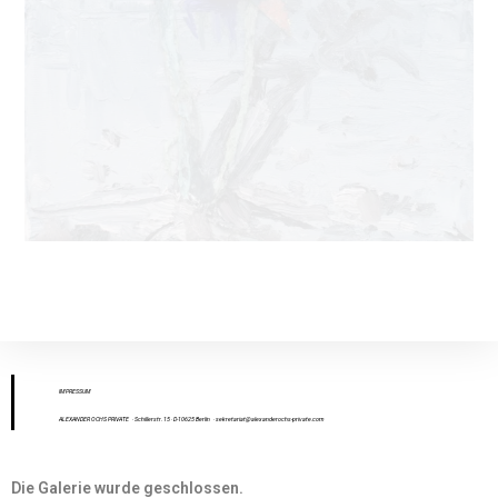
IMPR
ESS
UM
ALEXANDER OCHS PRIVATE
· Schillerstr. 15 · D-10625 Berlin
·
sekretariat@alexanderochs-private.com
Die Galerie wurde geschlossen.