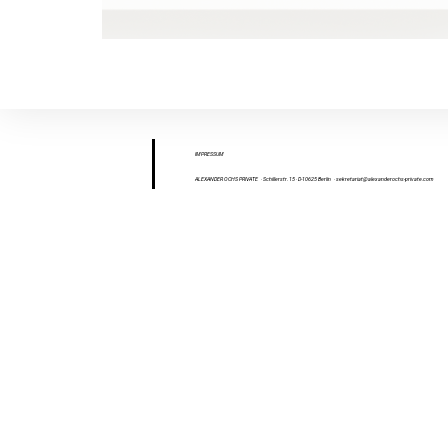
IMPR
ESS
UM
ALEXANDER OCHS PRIVATE
· Schillerstr. 15 · D-10625 Berlin
·
sekretariat@alexanderochs-private.com