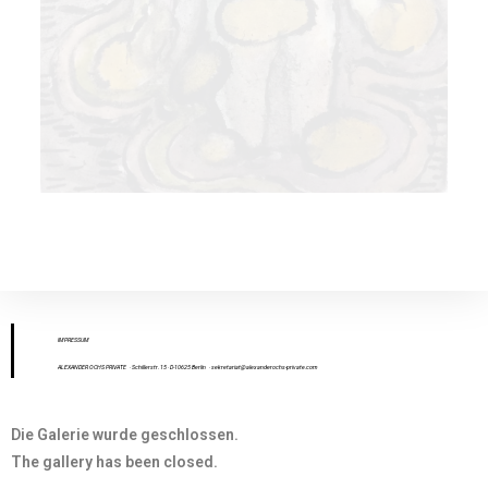
IMPR
ESS
UM
ALEXANDER OCHS PRIVATE
· Schillerstr. 15 · D-10625 Berlin
·
sekretariat@alexanderochs-private.com
Die Galerie wurde geschlossen.
The gallery has been closed.