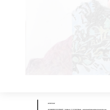
IMPR
ESS
UM
ALEXANDER OCHS PRIVATE
· Schillerstr. 15 · D-10625 Berlin
·
sekretariat@alexanderochs-private.com