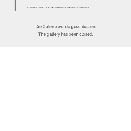
ALEXANDER OCHS PRIVATE
· Schillerstr. 15 · D-10625 Berlin
·
sekretariat@alexanderochs-private.com
Die Galerie wurde geschlossen.
The gallery has been closed.